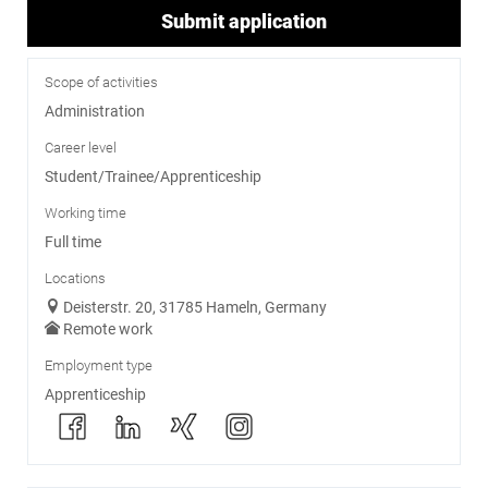
Submit application
Scope of activities
Administration
Career level
Student/Trainee/Apprenticeship
Working time
Full time
Locations
Deisterstr. 20, 31785 Hameln, Germany
Remote work
Employment type
Apprenticeship