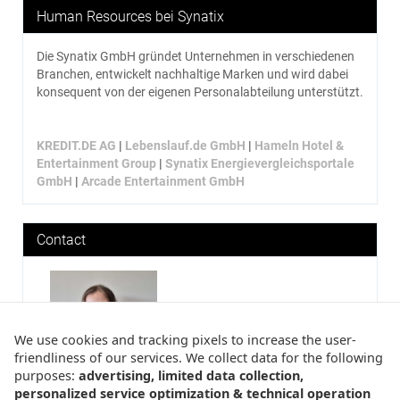
Human Resources bei Synatix
Die Synatix GmbH gründet Unternehmen in verschiedenen
Branchen, entwickelt nachhaltige Marken und wird dabei
konsequent von der eigenen Personalabteilung unterstützt.
KREDIT.DE AG
|
Lebenslauf.de GmbH
|
Hameln Hotel &
Entertainment Group
|
Synatix Energievergleichsportale
GmbH
|
Arcade Entertainment GmbH
Contact
We use cookies and tracking pixels to increase the user-
friendliness of our services. We collect data for the following
purposes:
advertising, limited data collection,
Tamara Amlung
:
personalized service optimization & technical operation