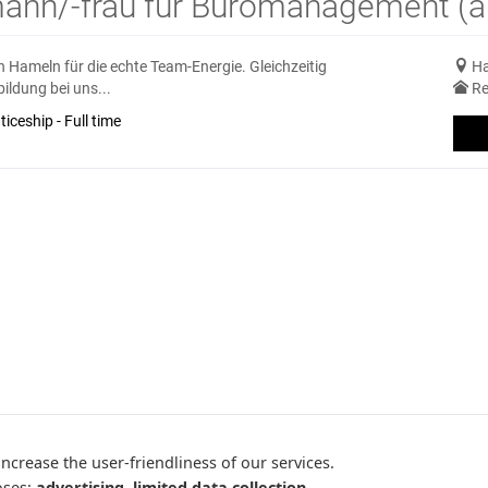
ann/-frau für Büromanagement (al
in Hameln für die echte Team-Energie. Gleichzeitig
Ha
ildung bei uns...
Re
iceship - Full time
ncrease the user-friendliness of our services.
oses:
advertising, limited data collection,