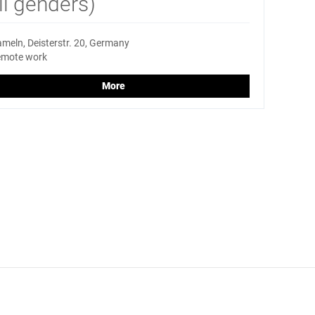
l genders)
meln, Deisterstr. 20, Germany
mote work
More