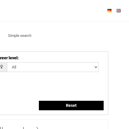
Simple search
reer level
:
Reset